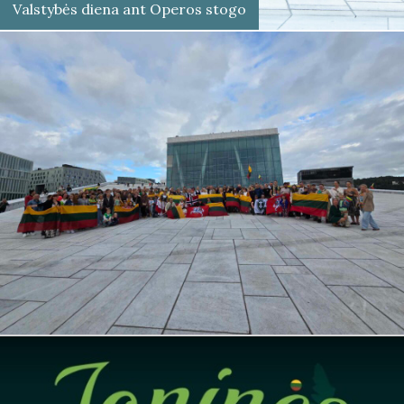
Valstybės diena ant Operos stogo
Šventė, jungianti lietuvius