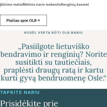
Įkūrimo metai
Metinis nario mokestis
Renginių kasmet
Plačiau apie OLB
KODĖL VERTA BŪTI OLB NARIU
„Pasiilgote lietuviško
bendravimo ir renginių? Norite
susitikti su tautiečiais,
praplėsti draugų ratą ir kartu
kurti gyvą bendruomenę Osle.“
TAPKITE NARIU
Prisidėkite prie