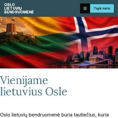
OSLO
LIETUVIŲ
Tapk nariu
BENDRUOMENĖ
Vienijame
lietuvius Osle
Oslo lietuvių bendruomenė buria tautiečius, kuria