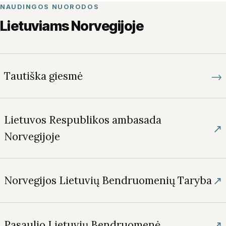
NAUDINGOS NUORODOS
Lietuviams Norvegijoje
→
Tautiška giesmė
Lietuvos Respublikos ambasada
↗
Norvegijoje
↗
Norvegijos Lietuvių Bendruomenių Taryba
↗
Pasaulio Lietuvių Bendruomenė