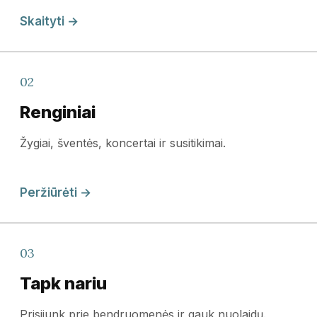
Skaityti →
02
Renginiai
Žygiai, šventės, koncertai ir susitikimai.
Peržiūrėti →
03
Tapk nariu
Prisijunk prie bendruomenės ir gauk nuolaidų.