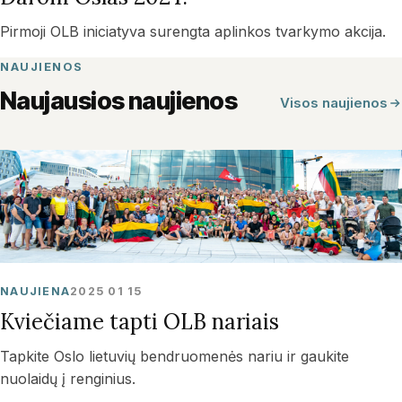
Pirmoji OLB iniciatyva surengta aplinkos tvarkymo akcija.
NAUJIENOS
Naujausios naujienos
Visos naujienos
NAUJIENA
2025 01 15
Kviečiame tapti OLB nariais
Tapkite Oslo lietuvių bendruomenės nariu ir gaukite
nuolaidų į renginius.