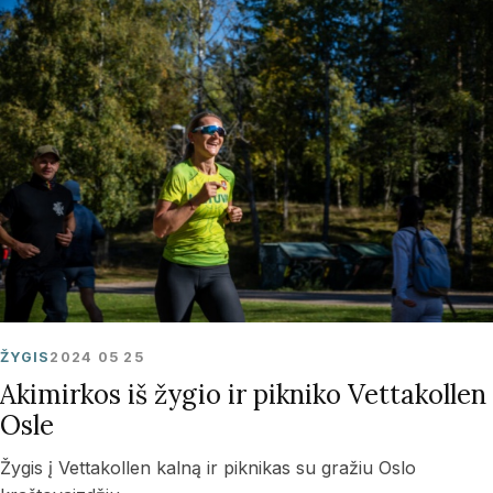
ŽYGIS
2024 05 25
Akimirkos iš žygio ir pikniko Vettakollen
Osle
Žygis į Vettakollen kalną ir piknikas su gražiu Oslo