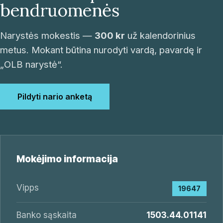
bendruomenės
Narystės mokestis —
300 kr
už kalendorinius
metus. Mokant būtina nurodyti vardą, pavardę ir
„OLB narystė“.
Pildyti nario anketą
Mokėjimo informacija
Vipps
19647
Banko sąskaita
1503.44.01141