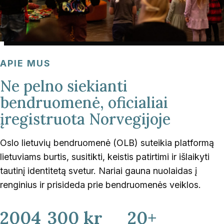
APIE MUS
Ne pelno siekianti
bendruomenė, oficialiai
įregistruota Norvegijoje
Oslo lietuvių bendruomenė (OLB) suteikia platformą
lietuviams burtis, susitikti, keistis patirtimi ir išlaikyti
tautinį identitetą svetur. Nariai gauna nuolaidas į
renginius ir prisideda prie bendruomenės veiklos.
2004
300 kr
20+