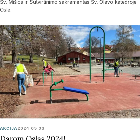
Šv. Mišios ir Sutvirtinimo sakramentas Šv. Olavo katedroje
Osle.
AKCIJA
2024 05 03
Darom Oslas 2024!