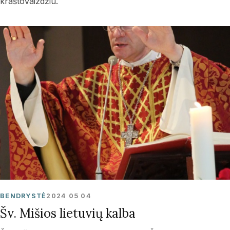
kraštovaizdžiu.
BENDRYSTĖ
2024 05 04
Šv. Mišios lietuvių kalba