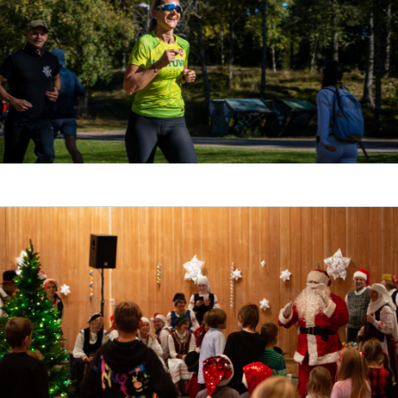
Žygis į Vettakollen