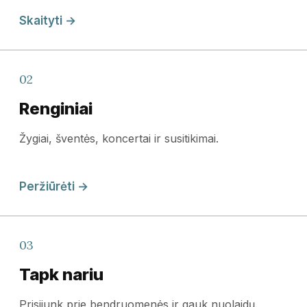
Skaityti →
02
Renginiai
Žygiai, šventės, koncertai ir susitikimai.
Peržiūrėti →
03
Tapk nariu
Prisijunk prie bendruomenės ir gauk nuolaidų.