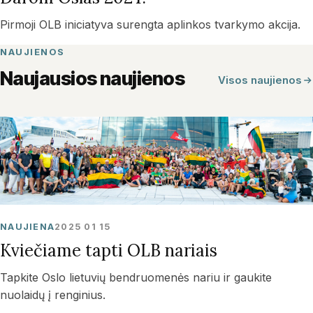
Pirmoji OLB iniciatyva surengta aplinkos tvarkymo akcija.
NAUJIENOS
Naujausios naujienos
Visos naujienos
NAUJIENA
2025 01 15
Kviečiame tapti OLB nariais
Tapkite Oslo lietuvių bendruomenės nariu ir gaukite
nuolaidų į renginius.