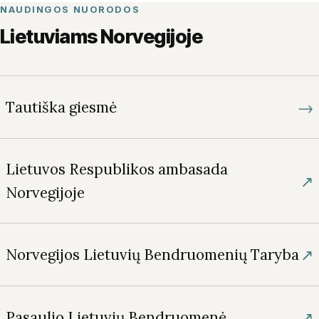
NAUDINGOS NUORODOS
Lietuviams Norvegijoje
→
Tautiška giesmė
Lietuvos Respublikos ambasada
↗
Norvegijoje
↗
Norvegijos Lietuvių Bendruomenių Taryba
↗
Pasaulio Lietuvių Bendruomenė