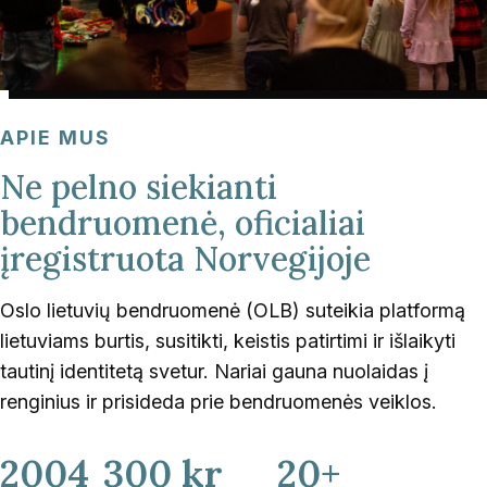
APIE MUS
Ne pelno siekianti
bendruomenė, oficialiai
įregistruota Norvegijoje
Oslo lietuvių bendruomenė (OLB) suteikia platformą
lietuviams burtis, susitikti, keistis patirtimi ir išlaikyti
tautinį identitetą svetur. Nariai gauna nuolaidas į
renginius ir prisideda prie bendruomenės veiklos.
2004
300 kr
20+