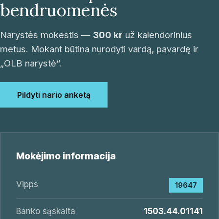
bendruomenės
Narystės mokestis —
300 kr
už kalendorinius
metus. Mokant būtina nurodyti vardą, pavardę ir
„OLB narystė“.
Pildyti nario anketą
Mokėjimo informacija
Vipps
19647
Banko sąskaita
1503.44.01141