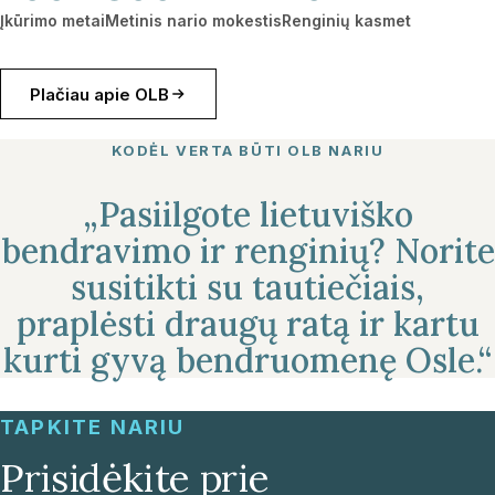
Įkūrimo metai
Metinis nario mokestis
Renginių kasmet
Plačiau apie OLB
KODĖL VERTA BŪTI OLB NARIU
„Pasiilgote lietuviško
bendravimo ir renginių? Norite
susitikti su tautiečiais,
praplėsti draugų ratą ir kartu
kurti gyvą bendruomenę Osle.“
TAPKITE NARIU
Prisidėkite prie