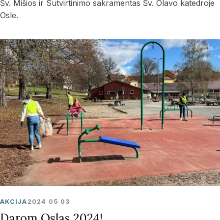
Šv. Mišios ir Sutvirtinimo sakramentas Šv. Olavo katedroje
Osle.
AKCIJA
2024 05 03
Darom Oslas 2024!