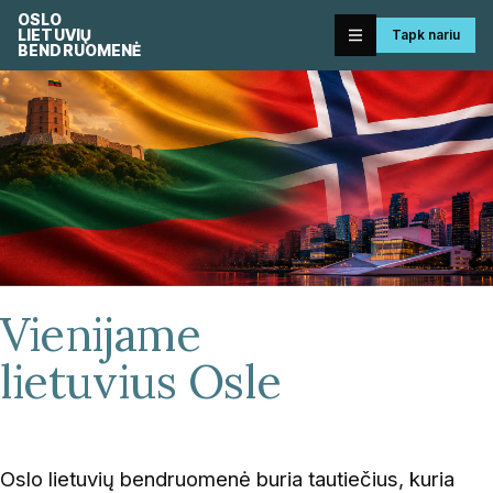
OSLO
LIETUVIŲ
Tapk nariu
BENDRUOMENĖ
Vienijame
lietuvius Osle
Oslo lietuvių bendruomenė buria tautiečius, kuria