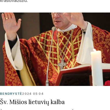
kraštovaizdžiu.
BENDRYSTĖ
2024 05 04
Šv. Mišios lietuvių kalba