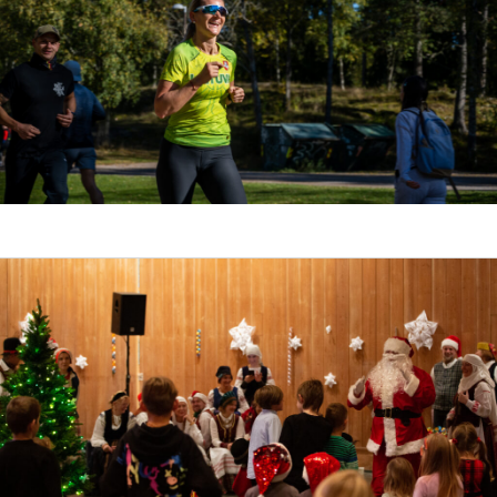
Žygis į Vettakollen