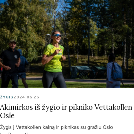
ŽYGIS
2024 05 25
Akimirkos iš žygio ir pikniko Vettakollen
Osle
Žygis į Vettakollen kalną ir piknikas su gražiu Oslo