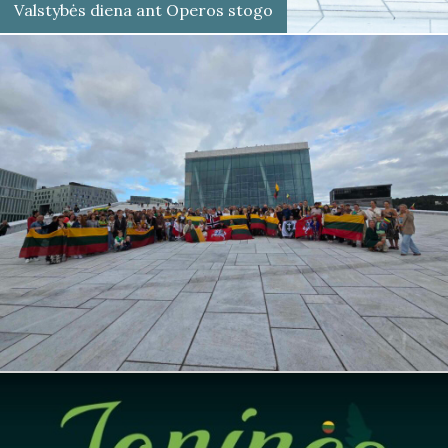
Valstybės diena ant Operos stogo
Šventė, jungianti lietuvius